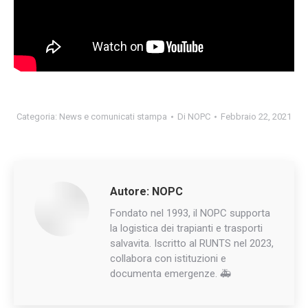
Categoria:
News e comunicati stampa
Di
NOPC
Febbraio 22, 2021
Autore:
NOPC
Fondato nel 1993, il NOPC supporta
la logistica dei trapianti e trasporti
salvavita. Iscritto al RUNTS nel 2023,
collabora con istituzioni e
documenta emergenze. 🚑