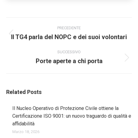
Naviga
tra
PRECEDENTE
Il TG4 parla del NOPC e dei suoi volontari
Post
i
precedente:
post
SUCCESSIVO
Porte aperte a chi porta
Prossimo
post:
Related Posts
Il Nucleo Operativo di Protezione Civile ottiene la
Certificazione ISO 9001: un nuovo traguardo di qualità e
affidabilità
Marzo 18, 2026