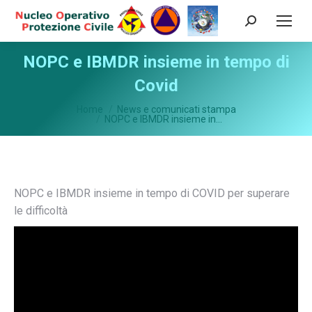
Cerca:
NOPC e IBMDR insieme in tempo di
Covid
Tu sei qui:
Home
News e comunicati stampa
NOPC e IBMDR insieme in…
NOPC e IBMDR insieme in tempo di COVID per superare
le difficoltà