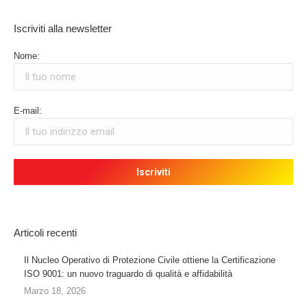
opens
opens
opens
opens
Iscriviti alla newsletter
in
in
in
in
new
new
new
new
Nome:
window
window
window
window
E-mail:
Articoli recenti
Il Nucleo Operativo di Protezione Civile ottiene la Certificazione
ISO 9001: un nuovo traguardo di qualità e affidabilità
Marzo 18, 2026