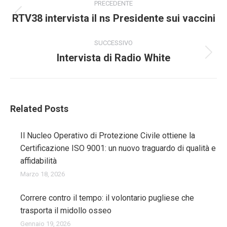
tra
PRECEDENTE
RTV38 intervista il ns Presidente sui vaccini
Post
i
precedente:
post
SUCCESSIVO
Intervista di Radio White
Prossimo
post:
Related Posts
Il Nucleo Operativo di Protezione Civile ottiene la
Certificazione ISO 9001: un nuovo traguardo di qualità e
affidabilità
Marzo 18, 2026
Correre contro il tempo: il volontario pugliese che
trasporta il midollo osseo
Gennaio 19, 2026