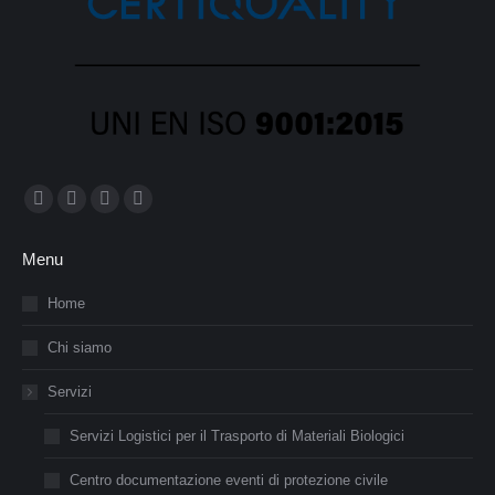
Ci puoi trovare su:
Facebook
X
YouTube
Instagram
page
page
page
page
Menu
opens
opens
opens
opens
in
in
in
in
Home
new
new
new
new
Chi siamo
window
window
window
window
Servizi
Servizi Logistici per il Trasporto di Materiali Biologici
Centro documentazione eventi di protezione civile