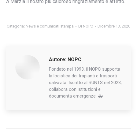
A Marzia il nostro più caloroso ringraziamento e affetto.
Categoria:
News e comunicati stampa
Di
NOPC
Dicembre 13, 2020
Autore:
NOPC
Fondato nel 1993, il NOPC supporta
la logistica dei trapianti e trasporti
salvavita. Iscritto al RUNTS nel 2023,
collabora con istituzioni e
documenta emergenze. 🚑
Naviga