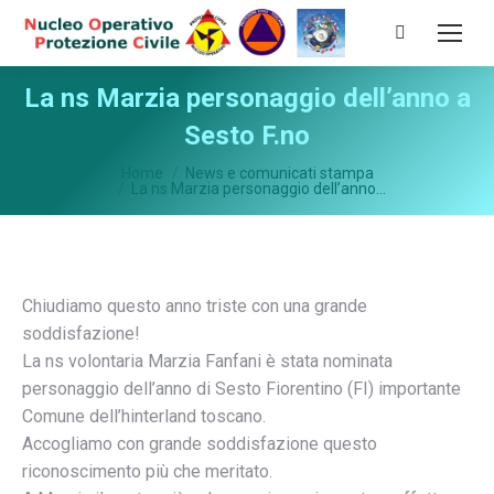
Cerca:
La ns Marzia personaggio dell’anno a
Sesto F.no
Tu sei qui:
Home
News e comunicati stampa
La ns Marzia personaggio dell’anno…
Chiudiamo questo anno triste con una grande
soddisfazione!
La ns volontaria Marzia Fanfani è stata nominata
personaggio dell’anno di Sesto Fiorentino (FI) importante
Comune dell’hinterland toscano.
Accogliamo con grande soddisfazione questo
riconoscimento più che meritato.