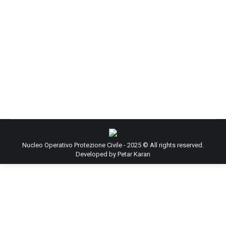
Italia 7 intervista il ns Presidente sui
viaggi verso l’Italia
News e comunicati stampa
Di
NOPC
Aprile 29, 2022
Servizio di Italia 7 sulla notizia che il NOPC
trasporterà midollo da donatori in Italia e nel
mondo verso i centri trapianto italiani
Nucleo Operativo Protezione Civile - 2025 © All rights reserved.
Developed by
Petar Karan